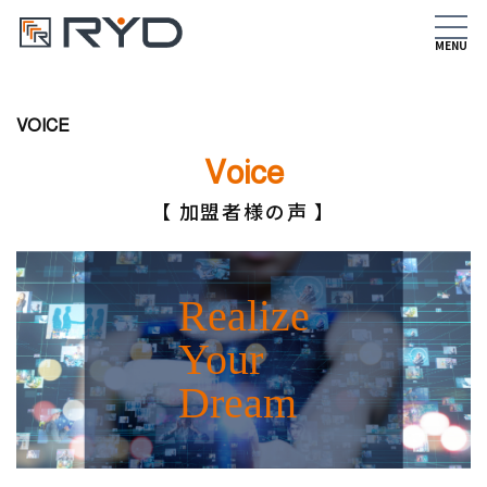
VOICE
Voice
加盟者様の声
Realize
Your
Dream